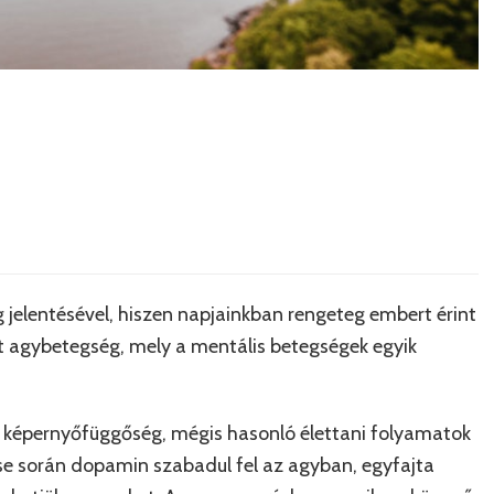
jelentésével, hiszen napjainkban rengeteg embert érint
tt agybetegség, mely a mentális betegségek egyik
 képernyőfüggőség, mégis hasonló élettani folyamatok
etése során dopamin szabadul fel az agyban, egyfajta