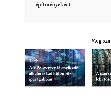
építményekért
Még szin
Tech
Tech
A VPS szerver kiemelkedő
alkalmazásai különböző
A szerv
iparágakban
lehetős