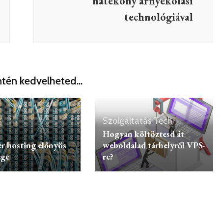
hatékony árnyékolási
technológiával
tén kedvelheted...
Szolgáltatás
Tech
Hogyan költöztesd át
er hosting előnyös
weboldalad tárhelyről VPS-
ége
re?