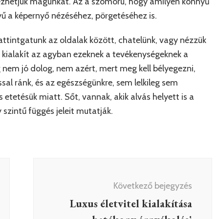
érezhetjük magunkat. Az a szomorú, hogy amilyen könnyű
 a képernyő nézéséhez, pörgetéséhez is.
ttintgatunk az oldalak között, chatelünk, vagy nézzük
t kialakít az agyban ezeknek a tevékenységeknek a
g nem jó dolog, nem azért, mert meg kell bélyegezni,
sal ránk, és az egészségünkre, sem lelkileg sem
lis etetésük miatt. Sőt, vannak, akik alvás helyett is a
szintű függés jeleit mutatják.
Következő bejegyzés
Luxus életvitel kialakítása