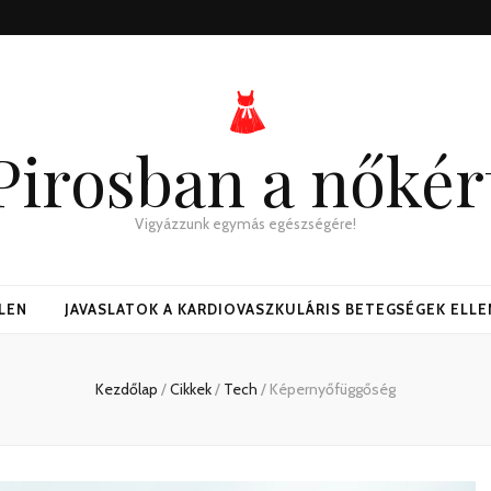
Pirosban a nőkér
Vigyázzunk egymás egészségére!
LLEN
JAVASLATOK A KARDIOVASZKULÁRIS BETEGSÉGEK ELLE
Kezdőlap
/
Cikkek
/
Tech
/
Képernyőfüggőség