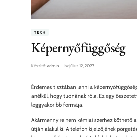
TECH
Képernyőfüggőség
Készítő:
admin
be
július 12, 2022
Érdemes tisztában lenni a képernyőfüggőség 
anélkül, hogy tudnának róla. Ez egy összete
leggyakoribb formája.
Akármennyire nem kémiai szerhez köthető a
útján alakul ki. A telefon kijelzőjének pörg