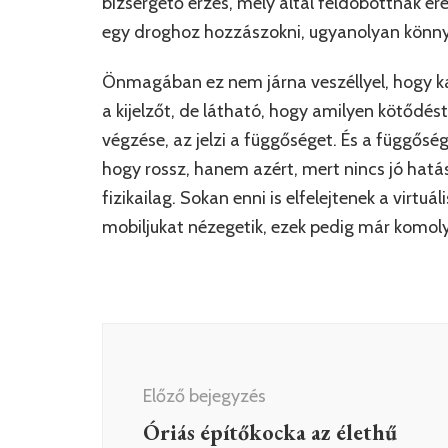
bizsergető érzés, mely által feldobottnak 
egy droghoz hozzászokni, ugyanolyan könnyű
Önmagában ez nem járna veszéllyel, hogy ka
a kijelzőt, de látható, hogy amilyen kötődés
végzése, az jelzi a függőséget. És a függősé
hogy rossz, hanem azért, mert nincs jó hatás
fizikailag. Sokan enni is elfelejtenek a virtuá
mobiljukat nézegetik, ezek pedig már komoly 
Bejegyzés
navigáció
Előző bejegyzés
Óriás építőkocka az élethű