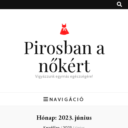
Pirosban a
nőkért
Vigyázzunk egymás egészségére!
NAVIGÁCIÓ
Hónap:
2023. június
Kezdőlap
/
2023
/
június