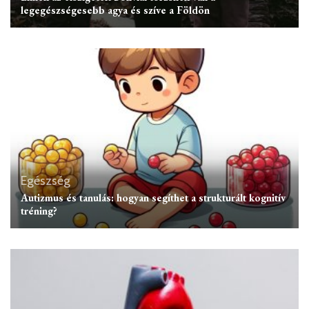
legegészségesebb agya és szíve a Földön
Egészség
Autizmus és tanulás: hogyan segíthet a strukturált kognitív
tréning?