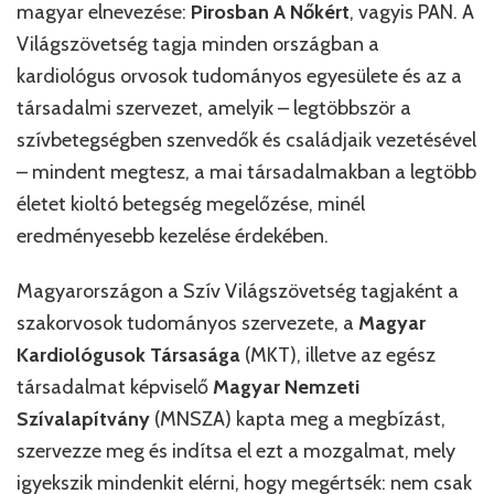
magyar elnevezése:
Pirosban A Nőkért
, vagyis PAN. A
Világszövetség tagja minden országban a
kardiológus orvosok tudományos egyesülete és az a
társadalmi szervezet, amelyik – legtöbbször a
szívbetegségben szenvedők és családjaik vezetésével
– mindent megtesz, a mai társadalmakban a legtöbb
életet kioltó betegség megelőzése, minél
eredményesebb kezelése érdekében.
Magyarországon a Szív Világszövetség tagjaként a
szakorvosok tudományos szervezete, a
Magyar
Kardiológusok Társasága
(MKT), illetve az egész
társadalmat képviselő
Magyar Nemzeti
Szívalapítvány
(MNSZA) kapta meg a megbízást,
szervezze meg és indítsa el ezt a mozgalmat, mely
igyekszik mindenkit elérni, hogy megértsék: nem csak