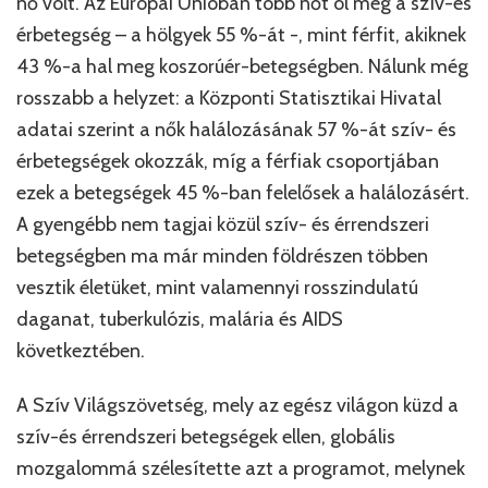
nő volt. Az Európai Unióban több nőt öl meg a szív-és
érbetegség – a hölgyek 55 %-át -, mint férfit, akiknek
43 %-a hal meg koszorúér-betegségben. Nálunk még
rosszabb a helyzet: a Központi Statisztikai Hivatal
adatai szerint a nők halálozásának 57 %-át szív- és
érbetegségek okozzák, míg a férfiak csoportjában
ezek a betegségek 45 %-ban felelősek a halálozásért.
A gyengébb nem tagjai közül szív- és érrendszeri
betegségben ma már minden földrészen többen
vesztik életüket, mint valamennyi rosszindulatú
daganat, tuberkulózis, malária és AIDS
következtében.
A Szív Világszövetség, mely az egész világon küzd a
szív-és érrendszeri betegségek ellen, globális
mozgalommá szélesítette azt a programot, melynek