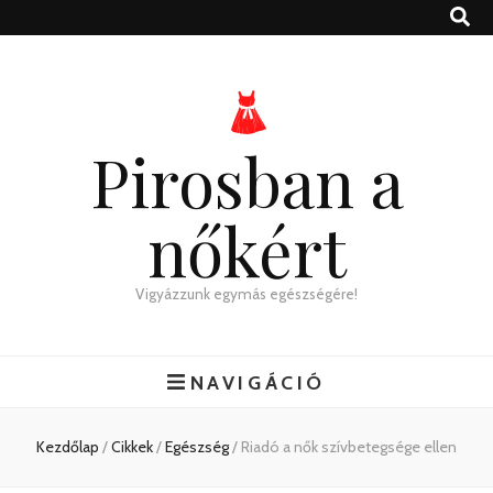
Pirosban a
nőkért
Vigyázzunk egymás egészségére!
NAVIGÁCIÓ
Kezdőlap
/
Cikkek
/
Egészség
/
Riadó a nők szívbetegsége ellen