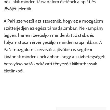
nők, akik minden társadalom életének alapját és
jövőjét jelentik.
A PaN szervezői azt szeretnék, hogy ez a mozgalom
szétterjedjen az egész társadalomban. Ne kampány
legyen, hanem beépüljön mindenki tudatába és
folyamatosan érvényesüljön mindennapjainkban. A
PaN mozgalom szervezői a jövőben is segíteni
kívánnak mindenkinek abban, hogy a szívbetegségek
befolyásolható kockázati tényezőit kiiktathassuk
életünkből.