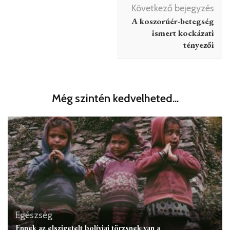
Bejegyzés
Következő bejegyzés
navigáció
A koszorúér-betegség
ismert kockázati
tényezői
Még szintén kedvelheted...
Egészség
Ennek az elszigetelt bolíviai törzsnek van a