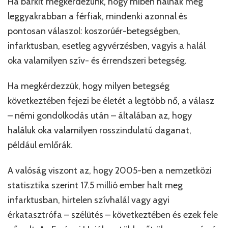
Ha bárkit megkérdezünk, hogy miben halnak meg
leggyakrabban a férfiak, mindenki azonnal és
pontosan válaszol: koszorúér-betegségben,
infarktusban, esetleg agyvérzésben, vagyis a halál
oka valamilyen szív- és érrendszeri betegség.
Ha megkérdezzük, hogy milyen betegség
következtében fejezi be életét a legtöbb nő, a válasz
– némi gondolkodás után – általában az, hogy
haláluk oka valamilyen rosszindulatú daganat,
például emlőrák.
A valóság viszont az, hogy 2005-ben a nemzetközi
statisztika szerint 17.5 millió ember halt meg
infarktusban, hirtelen szívhalál vagy agyi
érkatasztrófa – szélütés – következtében és ezek fele