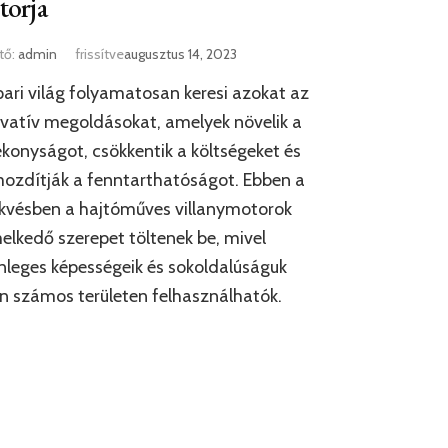
torja
tő:
admin
frissítve
augusztus 14, 2023
pari világ folyamatosan keresi azokat az
vatív megoldásokat, amelyek növelik a
konyságot, csökkentik a költségeket és
ozdítják a fenntarthatóságot. Ebben a
kvésben a hajtóműves villanymotorok
elkedő szerepet töltenek be, mivel
nleges képességeik és sokoldalúságuk
n számos területen felhasználhatók.