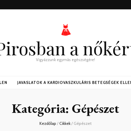
Pirosban a nőkér
Vigyázzunk egymás egészségére!
LLEN
JAVASLATOK A KARDIOVASZKULÁRIS BETEGSÉGEK ELLE
Kategória:
Gépészet
Kezdőlap
/
Cikkek
/
Gépészet