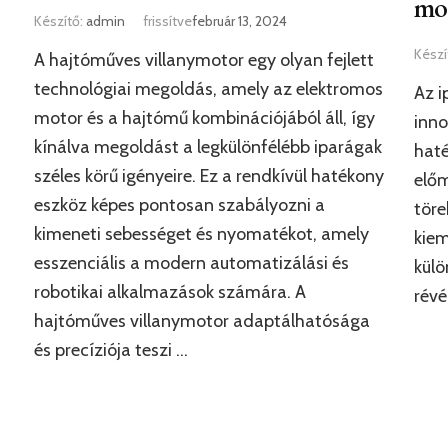
mo
Készítő:
admin
frissítve
február 13, 2024
Készí
A hajtóműves villanymotor egy olyan fejlett
technológiai megoldás, amely az elektromos
Az i
motor és a hajtómű kombinációjából áll, így
inno
kínálva megoldást a legkülönfélébb iparágak
haté
széles körű igényeire. Ez a rendkívül hatékony
előm
eszköz képes pontosan szabályozni a
töre
kimeneti sebességet és nyomatékot, amely
kiem
esszenciális a modern automatizálási és
külö
robotikai alkalmazások számára. A
révé
hajtóműves villanymotor adaptálhatósága
és precíziója teszi …