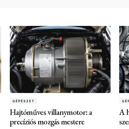
GÉPÉSZET
GÉ
Hajtóműves villanymotor: a
A h
precíziós mozgás mestere
sze