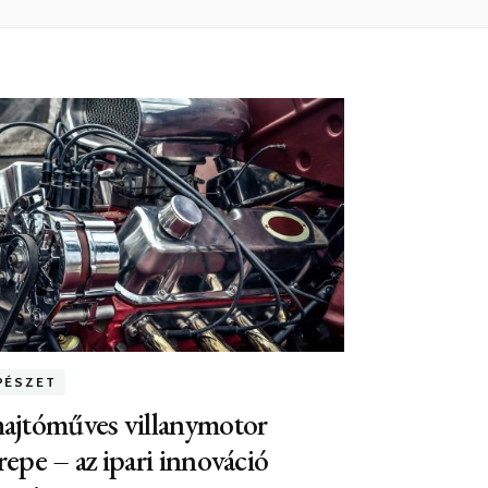
PÉSZET
ajtóműves villanymotor
repe – az ipari innováció