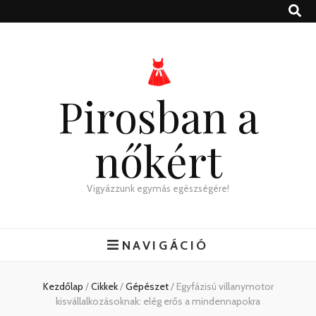
Pirosban a
nőkért
Vigyázzunk egymás egészségére!
NAVIGÁCIÓ
Kezdőlap
/
Cikkek
/
Gépészet
/
Egyfázisú villanymotor
kisvállalkozásoknak: elég erős a mindennapokra