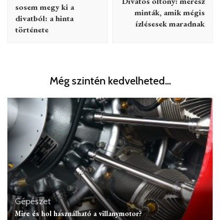
Divatos öltöny: merész
sosem megy ki a
minták, amik mégis
divatból: a hinta
ízlésesek maradnak
története
Még szintén kedvelheted...
Gépészet
Mire és hol használható a villanymotor?