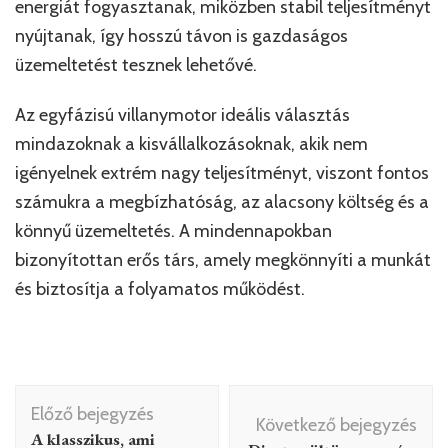
energiát fogyasztanak, miközben stabil teljesítményt
nyújtanak, így hosszú távon is gazdaságos
üzemeltetést tesznek lehetővé.
Az egyfázisú villanymotor ideális választás
mindazoknak a kisvállalkozásoknak, akik nem
igényelnek extrém nagy teljesítményt, viszont fontos
számukra a megbízhatóság, az alacsony költség és a
könnyű üzemeltetés. A mindennapokban
bizonyítottan erős társ, amely megkönnyíti a munkát
és biztosítja a folyamatos működést.
Bejegyzés
Előző bejegyzés
navigáció
Következő bejegyzés
A klasszikus, ami