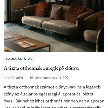
SZOLGÁLTATÁS
A tiszta otthonnak a meglepő előnyei
Készítő:
admin
frissítve
november 4, 2021
A tiszta otthonnak számos előnye van, és a legtöbb
előny az általános egészségi állapotot és jólétet
övezi. Bár nehéz lehet otthonát minden nap alaposan