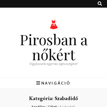
Pirosban a
nőkért
Vigyázzunk egymás egészségére!
NAVIGÁCIÓ
Kategória:
Szabadidő
Kezdőlap
/
Cikkek
/
Szabadidő