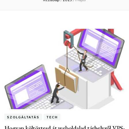
SZOLGÁLTATÁS
TECH
Hogyan költöztesd át weboldalad tárhelyről VPS-