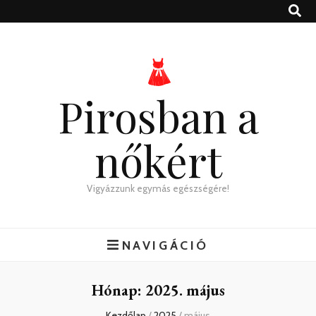
Pirosban a
nőkért
Vigyázzunk egymás egészségére!
NAVIGÁCIÓ
Hónap:
2025. május
Kezdőlap
/
2025
/
május