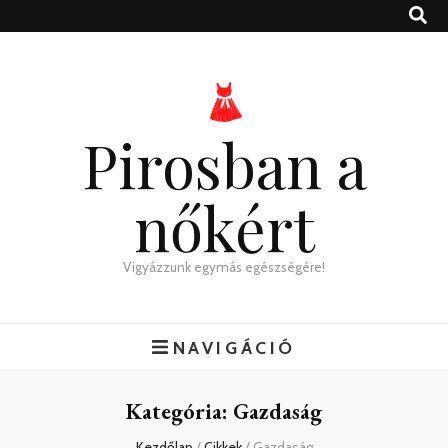
Pirosban a
nőkért
Vigyázzunk egymás egészségére!
NAVIGÁCIÓ
Kategória:
Gazdaság
Kezdőlap
/
Cikkek
/
Gazdaság