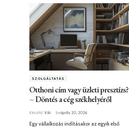
SZOLGÁLTATÁS
Otthoni cím vagy üzleti presztízs?
– Döntés a cég székhelyéről
Készítő:
Viki
be
április 20, 2026
Egy vállalkozás indításakor az egyik első