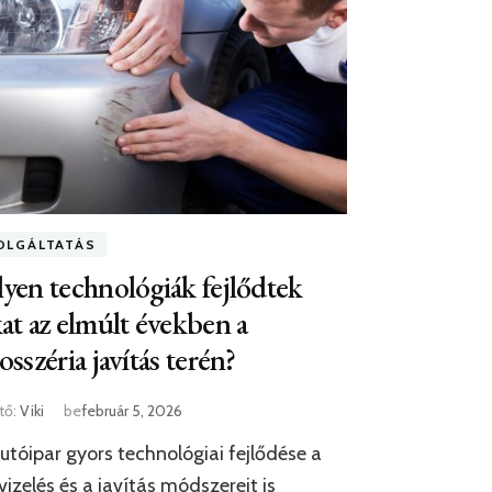
OLGÁLTATÁS
yen technológiák fejlődtek
at az elmúlt években a
osszéria javítás terén?
tő:
Viki
be
február 5, 2026
utóipar gyors technológiai fejlődése a
vizelés és a javítás módszereit is