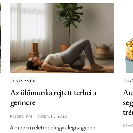
EGÉSZSÉG
EG
Az ülőmunka rejtett terhei a
Aut
gerincre
seg
tré
Készítő:
Viki
be
április 3, 2026
Készí
A modern életmód egyik legnagyobb