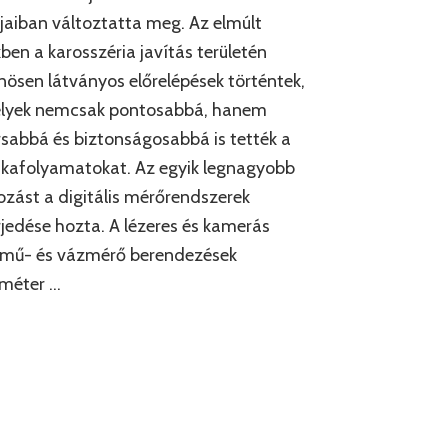
jaiban változtatta meg. Az elmúlt
ben a karosszéria javítás területén
nösen látványos előrelépések történtek,
lyek nemcsak pontosabbá, hanem
sabbá és biztonságosabbá is tették a
kafolyamatokat. Az egyik legnagyobb
ozást a digitális mérőrendszerek
rjedése hozta. A lézeres és kamerás
ómű- és vázmérő berendezések
iméter …