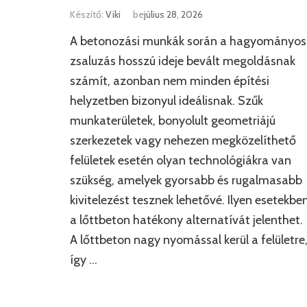
Készítő:
Viki
be
július 28, 2026
A betonozási munkák során a hagyományos
zsaluzás hosszú ideje bevált megoldásnak
számít, azonban nem minden építési
helyzetben bizonyul ideálisnak. Szűk
munkaterületek, bonyolult geometriájú
szerkezetek vagy nehezen megközelíthető
felületek esetén olyan technológiákra van
szükség, amelyek gyorsabb és rugalmasabb
kivitelezést tesznek lehetővé. Ilyen esetekbe
a lőttbeton hatékony alternatívát jelenthet.
A lőttbeton nagy nyomással kerül a felületre
így …