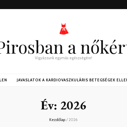
Pirosban a nőkér
Vigyázzunk egymás egészségére!
LLEN
JAVASLATOK A KARDIOVASZKULÁRIS BETEGSÉGEK ELLE
Év:
2026
Kezdőlap
/
2026