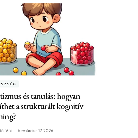
ÉSZSÉG
izmus és tanulás: hogyan
íthet a strukturált kognitív
ning?
tő:
Viki
be
március 17, 2026