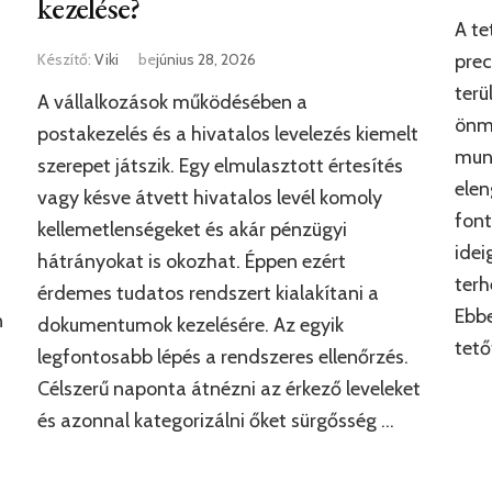
kezelése?
A te
Készítő:
Viki
be
június 28, 2026
prec
terü
A vállalkozások működésében a
önma
postakezelés és a hivatalos levelezés kiemelt
mun
szerepet játszik. Egy elmulasztott értesítés
elen
vagy késve átvett hivatalos levél komoly
font
kellemetlenségeket és akár pénzügyi
idei
hátrányokat is okozhat. Éppen ezért
terh
érdemes tudatos rendszert kialakítani a
Ebbe
n
dokumentumok kezelésére. Az egyik
tető
legfontosabb lépés a rendszeres ellenőrzés.
,
Célszerű naponta átnézni az érkező leveleket
és azonnal kategorizálni őket sürgősség …