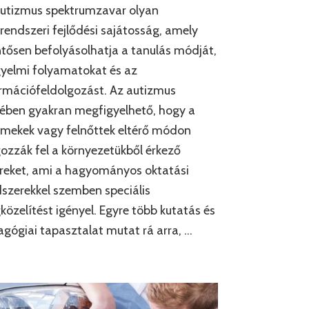
autizmus spektrumzavar olyan
rendszeri fejlődési sajátosság, amely
ntősen befolyásolhatja a tanulás módját,
gyelmi folyamatokat és az
rmációfeldolgozást. Az autizmus
ében gyakran megfigyelhető, hogy a
mekek vagy felnőttek eltérő módon
ozzák fel a környezetükből érkező
reket, ami a hagyományos oktatási
zerekkel szemben speciális
özelítést igényel. Egyre több kutatás és
gógiai tapasztalat mutat rá arra, …