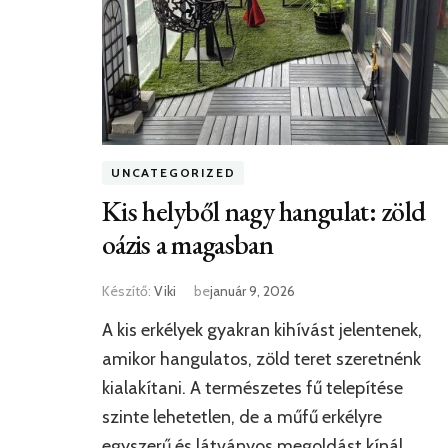
UNCATEGORIZED
Kis helyből nagy hangulat: zöld
oázis a magasban
Készítő:
Viki
be
január 9, 2026
A kis erkélyek gyakran kihívást jelentenek,
amikor hangulatos, zöld teret szeretnénk
kialakítani. A természetes fű telepítése
szinte lehetetlen, de a műfű erkélyre
egyszerű és látványos megoldást kínál,