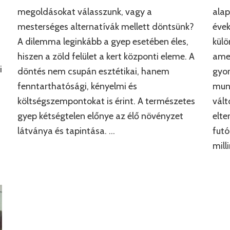
megoldásokat válasszunk, vagy a
alap
mesterséges alternatívák mellett döntsünk?
évek
A dilemma leginkább a gyep esetében éles,
külö
hiszen a zöld felület a kert központi eleme. A
ame
i
döntés nem csupán esztétikai, hanem
gyor
fenntarthatósági, kényelmi és
mun
költségszempontokat is érint. A természetes
vált
gyep kétségtelen előnye az élő növényzet
elte
látványa és tapintása. …
fut
mill