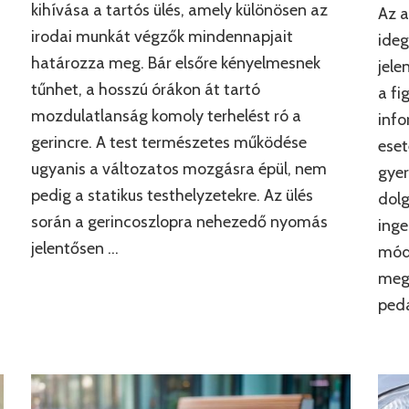
kihívása a tartós ülés, amely különösen az
Az 
irodai munkát végzők mindennapjait
ideg
határozza meg. Bár elsőre kényelmesnek
jele
tűnhet, a hosszú órákon át tartó
a fi
mozdulatlanság komoly terhelést ró a
info
gerincre. A test természetes működése
eset
ugyanis a változatos mozgásra épül, nem
gyer
pedig a statikus testhelyzetekre. Az ülés
dolg
során a gerincoszlopra nehezedő nyomás
inge
jelentősen …
móds
megk
peda