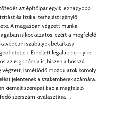
tőfedés az építőipar egyik legnagyobb
izitást és fizikai terhelést igénylő
lete. A magasban végzett munka
gában is kockázatos, ezért a megfelelő
kavédelmi szabályok betartása
gedhetetlen. Emellett legalább ennyire
os az ergonómia is, hiszen a hosszú
g végzett, ismétlődő mozdulatok komoly
elést jelentenek a szakemberek számára.
n kiemelt szerepet kap a megfelelő
fedő szerszám kiválasztása …