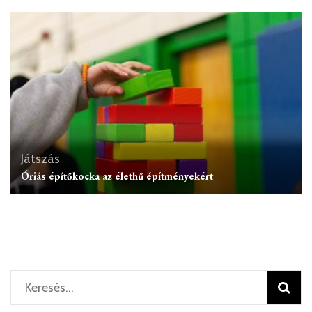
Játszás
Óriás építőkocka az élethű építményekért
Keresés: