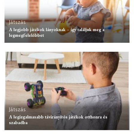
Játszás
A legjobb játékok lányoknak – így találjuk meg a
legmegfelelőbbet
Játszás
A legizgalmasabb távirányítós játékok otthonra és
szabadba