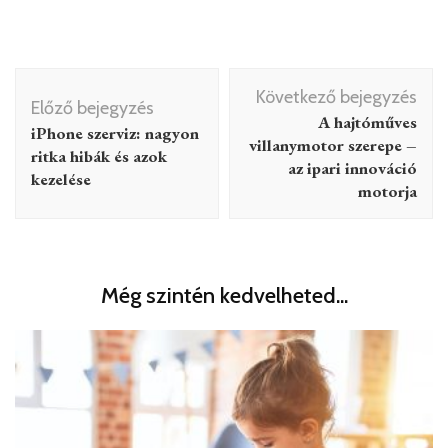
Bejegyzés
Következő bejegyzés
navigáció
Előző bejegyzés
A hajtóműves
iPhone szerviz: nagyon
villanymotor szerepe –
ritka hibák és azok
az ipari innováció
kezelése
motorja
Még szintén kedvelheted...