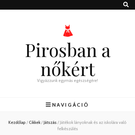
Pirosban a
nőkért
Vigyázzunk egymás egészségére!
NAVIGÁCIÓ
Kezdőlap
/
Cikkek
/
Játszás
/
Játékok lányoknak és az iskolára való
felkészülés