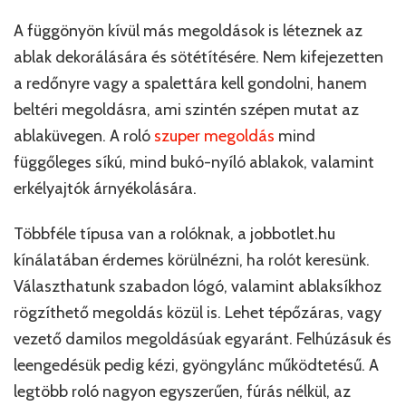
A függönyön kívül más megoldások is léteznek az
ablak dekorálására és sötétítésére. Nem kifejezetten
a redőnyre vagy a spalettára kell gondolni, hanem
beltéri megoldásra, ami szintén szépen mutat az
ablaküvegen. A roló
szuper megoldás
mind
függőleges síkú, mind bukó-nyíló ablakok, valamint
erkélyajtók árnyékolására.
Többféle típusa van a rolóknak, a jobbotlet.hu
kínálatában érdemes körülnézni, ha rolót keresünk.
Választhatunk szabadon lógó, valamint ablaksíkhoz
rögzíthető megoldás közül is. Lehet tépőzáras, vagy
vezető damilos megoldásúak egyaránt. Felhúzásuk és
leengedésük pedig kézi, gyöngylánc működtetésű. A
legtöbb roló nagyon egyszerűen, fúrás nélkül, az