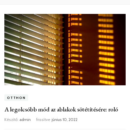
OTTHON
A legolcsóbb mód az ablakok sötétítésére: roló
Készítő:
admin
frissítve
június 10, 2022