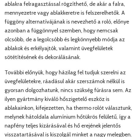
ablakra felragasztással rögzíthető, de akár a falra,
mennyezetre vagy ablakkeretre is felszerelhetők. A
függöny alternatívájának is nevezhető a roló, előnye
azonban a függönnyel szemben, hogy nemcsak
olcsóbb, de a legolcsóbb és legkönnyebb módja az
ablakok és erkélyajtók, valamint üvegfelületek
sötétítésének és dekorálásának.
További előnyük, hogy házilag fel tudjuk szerelni az
üvegfelületekre, ráadásul akár szerszámok nélkül is
gyorsan dolgozhatunk, nincs szükség fúrásra sem. Az
ilyen gyártmány kiváló hőszigetelő eszköz is
ablakainkon, kifejezetten, ha thermo rolót választunk,
melynek hátoldala alumínium hőtükrös felületű, így a
napfény teljes kizárásával és hő erejének jelentős
visszatartásával is kiszolgál minket a nagy melegben.