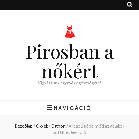
Pirosban a
nőkért
Vigyázzunk egymás egészségére!
NAVIGÁCIÓ
Kezdőlap
/
Cikkek
/
Otthon
/
A legolcsóbb mód az ablakok
sötétítésére: roló