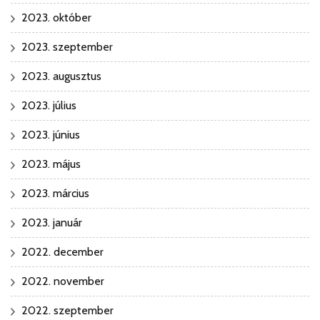
2023. október
2023. szeptember
2023. augusztus
2023. július
2023. június
2023. május
2023. március
2023. január
2022. december
2022. november
2022. szeptember