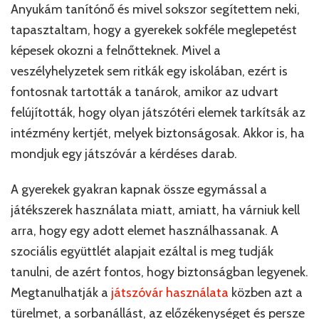
Anyukám tanítónő és mivel sokszor segítettem neki,
tapasztaltam, hogy a gyerekek sokféle meglepetést
képesek okozni a felnőtteknek. Mivel a
veszélyhelyzetek sem ritkák egy iskolában, ezért is
fontosnak tartották a tanárok, amikor az udvart
felújították, hogy olyan játszótéri elemek tarkítsák az
intézmény kertjét, melyek biztonságosak. Akkor is, ha
mondjuk egy játszóvár a kérdéses darab.
A gyerekek gyakran kapnak össze egymással a
játékszerek használata miatt, amiatt, ha várniuk kell
arra, hogy egy adott elemet használhassanak. A
szociális együttlét alapjait ezáltal is meg tudják
tanulni, de azért fontos, hogy biztonságban legyenek.
Megtanulhatják a
játszóvár használata
közben azt a
türelmet, a sorbanállást, az előzékenységet és persze