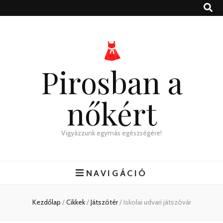
Pirosban a
nőkért
Vigyázzunk egymás egészségére!
NAVIGÁCIÓ
Kezdőlap
/
Cikkek
/
Játszótér
/
Iskolai udvari játszóvár