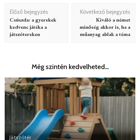
Bejegyzés
Előző bejegyzés
Következő bejegyzés
navigáció
Csúszda: a gyerekek
Kiváló a német
kedvenc játéka a
minőség akkor is, ha a
játszótereken
műanyag ablak a téma
Még szintén kedvelheted...
Játszótér