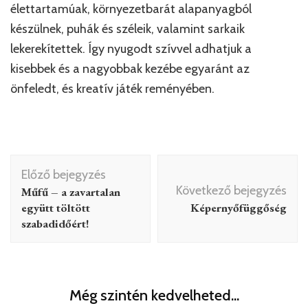
élettartamúak, környezetbarát alapanyagból
készülnek, puhák és széleik, valamint sarkaik
lekerekítettek. Így nyugodt szívvel adhatjuk a
kisebbek és a nagyobbak kezébe egyaránt az
önfeledt, és kreatív játék reményében.
Bejegyzés
Előző bejegyzés
navigáció
Következő bejegyzés
Műfű – a zavartalan
együtt töltött
Képernyőfüggőség
szabadidőért!
Még szintén kedvelheted...