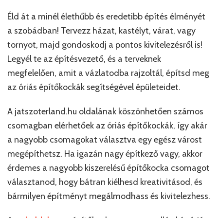
Éld át a minél élethűbb és eredetibb építés élményét
a szobádban! Tervezz házat, kastélyt, várat, vagy
tornyot, majd gondoskodj a pontos kivitelezésről is!
Legyél te az építésvezető, és a terveknek
megfelelően, amit a vázlatodba rajzoltál, építsd meg
az óriás építőkockák segítségével épületeidet.
A jatszoterland.hu oldalának köszönhetően számos
csomagban elérhetőek az óriás építőkockák, így akár
a nagyobb csomagokat választva egy egész várost
megépíthetsz. Ha igazán nagy építkező vagy, akkor
érdemes a nagyobb kiszerelésű építőkocka csomagot
választanod, hogy bátran kiélhesd kreativitásod, és
bármilyen építményt megálmodhass és kivitelezhess.