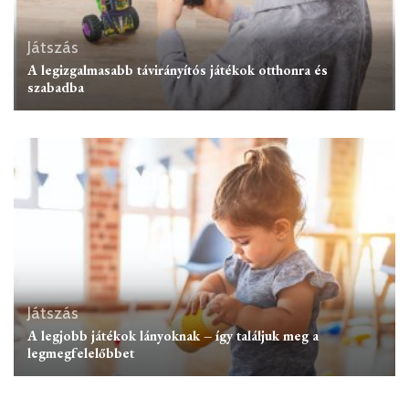
Játszás
A legizgalmasabb távirányítós játékok otthonra és
szabadba
Játszás
A legjobb játékok lányoknak – így találjuk meg a
legmegfelelőbbet