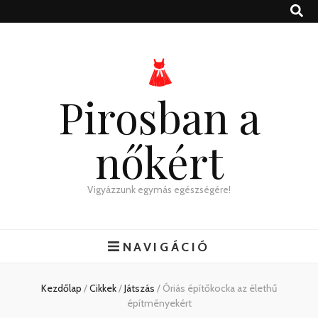
Pirosban a
nőkért
Vigyázzunk egymás egészségére!
NAVIGÁCIÓ
Kezdőlap
/
Cikkek
/
Játszás
/
Óriás építőkocka az élethű
építményekért