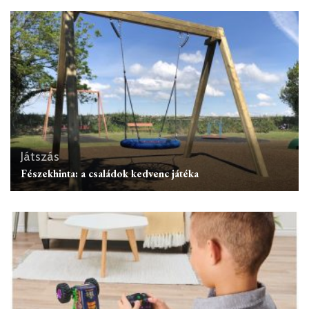
Játszás
Fészekhinta: a családok kedvenc játéka