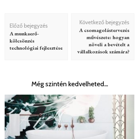
Bejegyzés
Következő bejegyzés
navigáció
Előző bejegyzés
A csomagolástervezés
A munkaerő-
művészete: hogyan
kölcsönzés
növeli a bevételt a
technológiai fejlesztése
vállalkozások számára?
Még szintén kedvelheted...