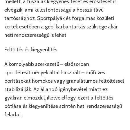
mellett, a fűszálak kiegyenesítését és erősítését is
elvégzik, ami kulcsfontosságú a hosszú távú
tartóssághoz. Sportpályák és forgalmas közületi
kertek esetében a gépi karbantartás szüksége akár
heti rendszerességű is lehet.
Feltöltés és kiegyenlítés
A komolyabb szerkezetű – elsősorban
sportlétesítmények által használt – műfüves
borításokat homokos vagy granulátumos feltöltéssel
stabilizálják. Az állandó igénybevétel miatt ez
gyakran elmozdul, illetve elfogy, ezért a feltöltés
pótlása és kiegyenlítése szintén heti rendszerességű
feladat.