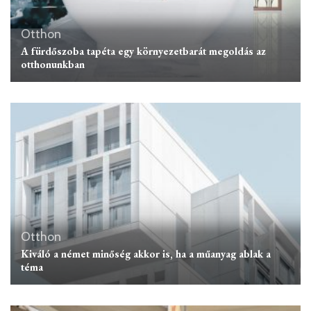
Otthon
A fürdőszoba tapéta egy környezetbarát megoldás az
otthonunkban
Otthon
Kiváló a német minőség akkor is, ha a műanyag ablak a
téma