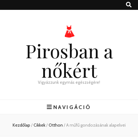
Pirosban a
nőkért
Vigyázzunk egymás egészségére!
NAVIGÁCIÓ
Kezdőlap
/
Cikkek
/
Otthon
/
A műfű gondozásának alapelvei