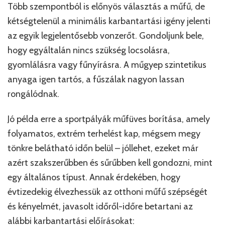
Több szempontból is előnyös választás a műfű, de
kétségtelenül a minimális karbantartási igény jelenti
az egyik legjelentősebb vonzerőt. Gondoljunk bele,
hogy egyáltalán nincs szükség locsolásra,
gyomlálásra vagy fűnyírásra. A műgyep szintetikus
anyaga igen tartós, a fűszálak nagyon lassan
rongálódnak.
Jó példa erre a sportpályák műfüves borítása, amely
folyamatos, extrém terhelést kap, mégsem megy
tönkre belátható időn belül – jóllehet, ezeket már
azért szakszerűbben és sűrűbben kell gondozni, mint
egy általános típust. Annak érdekében, hogy
évtizedekig élvezhessük az otthoni műfű szépségét
és kényelmét, javasolt időről-időre betartani az
alábbi karbantartási előírásokat: